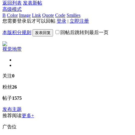
返回列表
发表新帖
高级模式
B
Color
Image
Link
Quote
Code
Smilies
您需要登录后才可以回帖
登录
|
立即注册
本版积分规则
回帖后跳转到最后一页
发表回复
视觉地带
关注
0
粉丝
26
帖子
1575
发布主题
推荐阅读
更多+
广告位