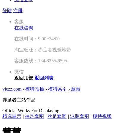
登陆
注册
客服
在线咨询
在线时间：9:00~24:00
淘宝旺旺：赤足者视觉地带
客服热线：134-8255-6595
微信
返回顶部
返回列表
viczz.com
›
模特拍摄
›
模特索引
›
慧慧
赤足者主站作品
Official Works For Displaying
精选展示
|
裸足套图
|
丝足套图
|
泳装套图
|
模特视频
慧慧