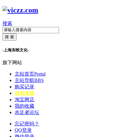
搜索
搜 索
-上海东映文化-
旗下网站
主站首页
Portal
主站导航
BBS
购买记录
自动充值
淘宝网店
我的收藏
赤足者论坛
忘记密码？
QQ登录
微信登录