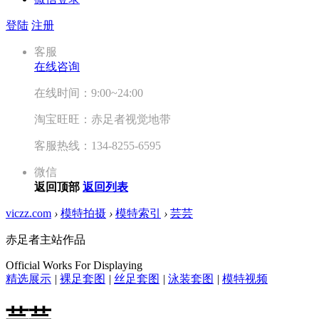
登陆
注册
客服
在线咨询
在线时间：9:00~24:00
淘宝旺旺：赤足者视觉地带
客服热线：134-8255-6595
微信
返回顶部
返回列表
viczz.com
›
模特拍摄
›
模特索引
›
芸芸
赤足者主站作品
Official Works For Displaying
精选展示
|
裸足套图
|
丝足套图
|
泳装套图
|
模特视频
芸芸