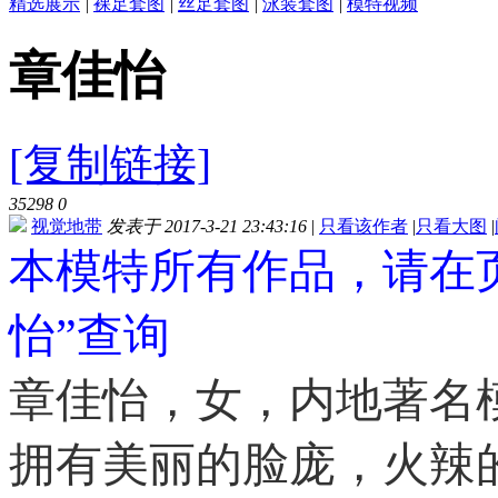
精选展示
|
裸足套图
|
丝足套图
|
泳装套图
|
模特视频
章佳怡
[复制链接]
35298
0
视觉地带
发表于 2017-3-21 23:43:16
|
只看该作者
|
只看大图
|
本模特所有作品，请在
怡”查询
章佳怡，女，内地著名
拥有美丽的脸庞，火辣