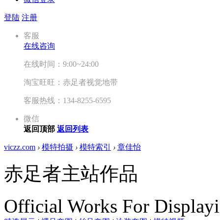
登陆
注册
客服
在线咨询
在线时间：9:00~24:00
淘宝旺旺：赤足者视觉地带
客服热线：134-8255-6595
微信
返回顶部
返回列表
viczz.com
›
模特拍摄
›
模特索引
›
章佳怡
赤足者主站作品
Official Works For Display