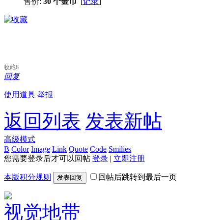
售价:
30 个金币
[
记录
]
收藏
8
回复
使用道具
举报
返回列表
发表新帖
高级模式
B
Color
Image
Link
Quote
Code
Smilies
您需要登录后才可以回帖
登录
|
立即注册
本版积分规则
回帖后跳转到最后一页
发表回复
视觉地带