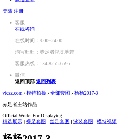
登陆
注册
客服
在线咨询
在线时间：9:00~24:00
淘宝旺旺：赤足者视觉地带
客服热线：134-8255-6595
微信
返回顶部
返回列表
viczz.com
›
模特拍摄
›
全部套图
›
杨杨2017-3
赤足者主站作品
Official Works For Displaying
精选展示
|
裸足套图
|
丝足套图
|
泳装套图
|
模特视频
杨杨2017-3