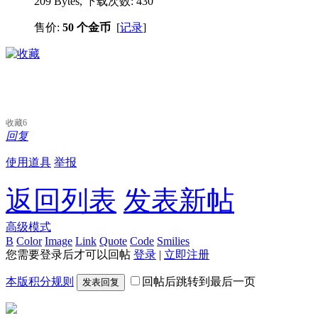
209 Bytes, 下载次数: 430
售价:
50 个金币
[
记录
]
收藏
6
回复
使用道具
举报
返回列表
发表新帖
高级模式
B
Color
Image
Link
Quote
Code
Smilies
您需要登录后才可以回帖
登录
|
立即注册
本版积分规则
回帖后跳转到最后一页
发表回复