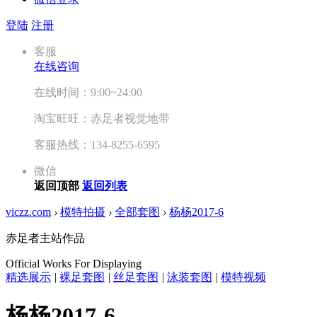
登陆
注册
客服
在线咨询
在线时间：9:00~24:00
淘宝旺旺：赤足者视觉地带
客服热线：134-8255-6595
微信
返回顶部
返回列表
viczz.com
›
模特拍摄
›
全部套图
›
杨杨2017-6
赤足者主站作品
Official Works For Displaying
精选展示
|
裸足套图
|
丝足套图
|
泳装套图
|
模特视频
杨杨2017-6