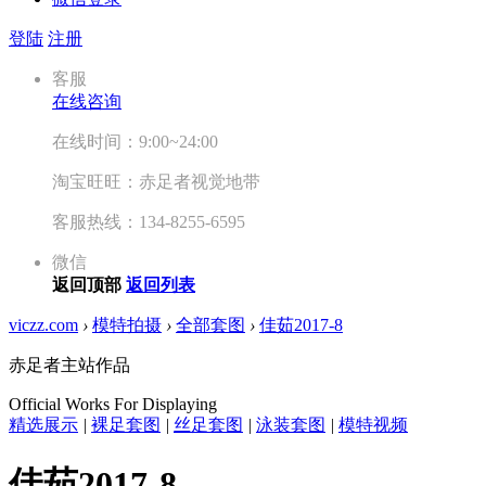
登陆
注册
客服
在线咨询
在线时间：9:00~24:00
淘宝旺旺：赤足者视觉地带
客服热线：134-8255-6595
微信
返回顶部
返回列表
viczz.com
›
模特拍摄
›
全部套图
›
佳茹2017-8
赤足者主站作品
Official Works For Displaying
精选展示
|
裸足套图
|
丝足套图
|
泳装套图
|
模特视频
佳茹2017-8