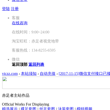
登陆
注册
客服
在线咨询
在线时间：9:00~24:00
淘宝旺旺：赤足者视觉地带
客服热线：134-8255-6595
微信
返回顶部
返回列表
viczz.com
›
本站须知
›
自动充值
›
[2017-11-15]微信支付接口已
赤足者主站作品
Official Works For Displaying
精选展示
|
裸足套图
|
丝足套图
|
泳装套图
|
模特视频