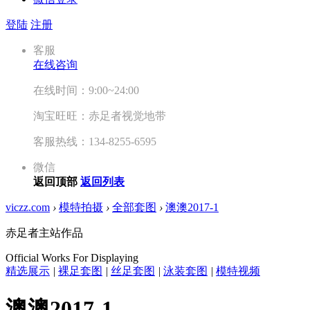
登陆
注册
客服
在线咨询
在线时间：9:00~24:00
淘宝旺旺：赤足者视觉地带
客服热线：134-8255-6595
微信
返回顶部
返回列表
viczz.com
›
模特拍摄
›
全部套图
›
澳澳2017-1
赤足者主站作品
Official Works For Displaying
精选展示
|
裸足套图
|
丝足套图
|
泳装套图
|
模特视频
澳澳2017-1