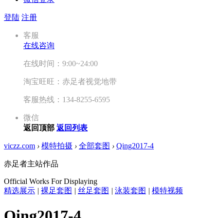
登陆
注册
客服
在线咨询
在线时间：9:00~24:00
淘宝旺旺：赤足者视觉地带
客服热线：134-8255-6595
微信
返回顶部
返回列表
viczz.com
›
模特拍摄
›
全部套图
›
Qing2017-4
赤足者主站作品
Official Works For Displaying
精选展示
|
裸足套图
|
丝足套图
|
泳装套图
|
模特视频
Qing2017-4