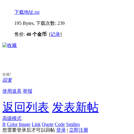
下载地址.txt
195 Bytes, 下载次数: 239
售价:
40 个金币
[
记录
]
收藏
7
回复
使用道具
举报
返回列表
发表新帖
高级模式
B
Color
Image
Link
Quote
Code
Smilies
您需要登录后才可以回帖
登录
|
立即注册