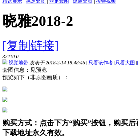
精选展示
|
裸足套图
|
丝足套图
|
泳装套图
|
模特视频
晓雅2018-2
[复制链接]
32410
0
视觉地带
发表于 2018-2-14 18:48:46
|
只看该作者
|
只看大图
|
套图信息：见预览
预览如下（非原图画质）：
购买方式：点击下方“购买”按钮，购买后再点
下载地址永久有效。