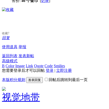
售价:
40 个金币
[
记录
]
收藏
7
回复
使用道具
举报
返回列表
发表新帖
高级模式
B
Color
Image
Link
Quote
Code
Smilies
您需要登录后才可以回帖
登录
|
立即注册
本版积分规则
回帖后跳转到最后一页
发表回复
视觉地带