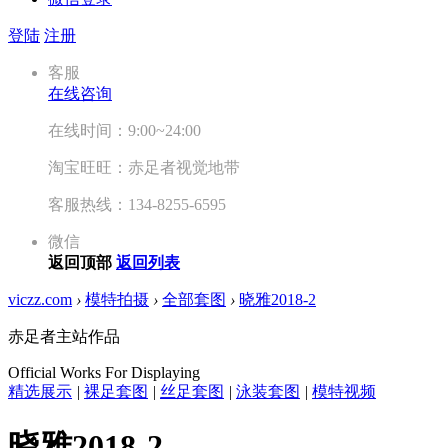
登陆
注册
客服
在线咨询
在线时间：9:00~24:00
淘宝旺旺：赤足者视觉地带
客服热线：134-8255-6595
微信
返回顶部
返回列表
viczz.com
›
模特拍摄
›
全部套图
›
晓雅2018-2
赤足者主站作品
Official Works For Displaying
精选展示
|
裸足套图
|
丝足套图
|
泳装套图
|
模特视频
晓雅2018-2