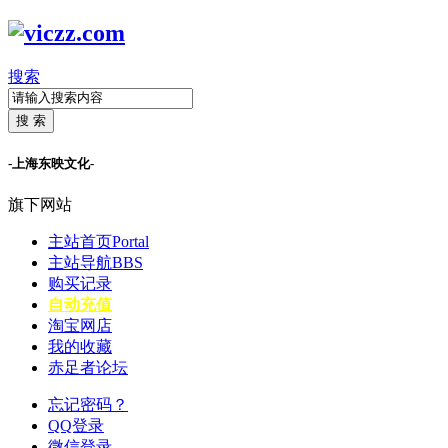
搜索
搜 索
-上海东映文化-
旗下网站
主站首页
Portal
主站导航
BBS
购买记录
自动充值
淘宝网店
我的收藏
赤足者论坛
忘记密码？
QQ登录
微信登录