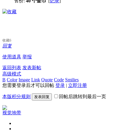
售价:
40 个金币
[
记录
]
收藏
6
回复
使用道具
举报
返回列表
发表新帖
高级模式
B
Color
Image
Link
Quote
Code
Smilies
您需要登录后才可以回帖
登录
|
立即注册
本版积分规则
回帖后跳转到最后一页
发表回复
视觉地带