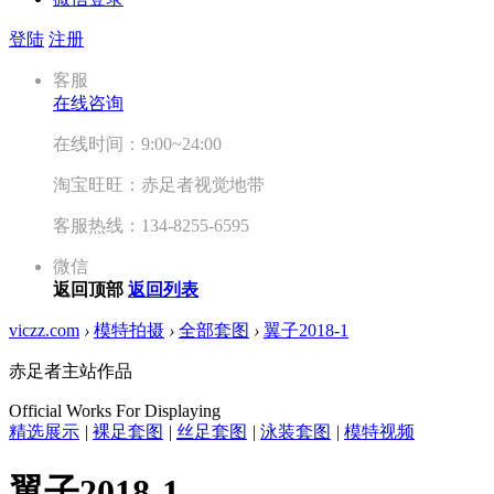
登陆
注册
客服
在线咨询
在线时间：9:00~24:00
淘宝旺旺：赤足者视觉地带
客服热线：134-8255-6595
微信
返回顶部
返回列表
viczz.com
›
模特拍摄
›
全部套图
›
翼子2018-1
赤足者主站作品
Official Works For Displaying
精选展示
|
裸足套图
|
丝足套图
|
泳装套图
|
模特视频
翼子2018-1