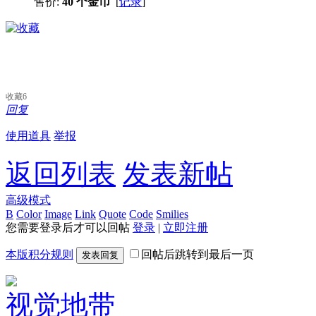
售价:
40 个金币
[
记录
]
收藏
6
回复
使用道具
举报
返回列表
发表新帖
高级模式
B
Color
Image
Link
Quote
Code
Smilies
您需要登录后才可以回帖
登录
|
立即注册
本版积分规则
回帖后跳转到最后一页
发表回复
视觉地带