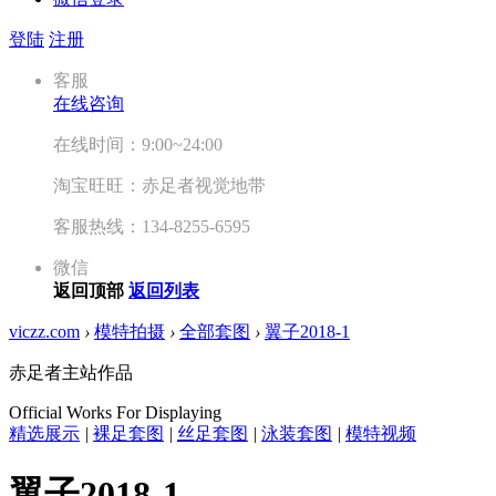
登陆
注册
客服
在线咨询
在线时间：9:00~24:00
淘宝旺旺：赤足者视觉地带
客服热线：134-8255-6595
微信
返回顶部
返回列表
viczz.com
›
模特拍摄
›
全部套图
›
翼子2018-1
赤足者主站作品
Official Works For Displaying
精选展示
|
裸足套图
|
丝足套图
|
泳装套图
|
模特视频
翼子2018-1