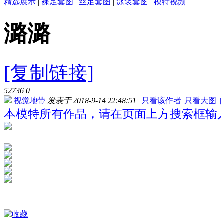
精选展示
|
裸足套图
|
丝足套图
|
泳装套图
|
模特视频
潞潞
[复制链接]
52736
0
视觉地带
发表于 2018-9-14 22:48:51
|
只看该作者
|
只看大图
|
本模特所有作品，请在页面上方搜索框输入