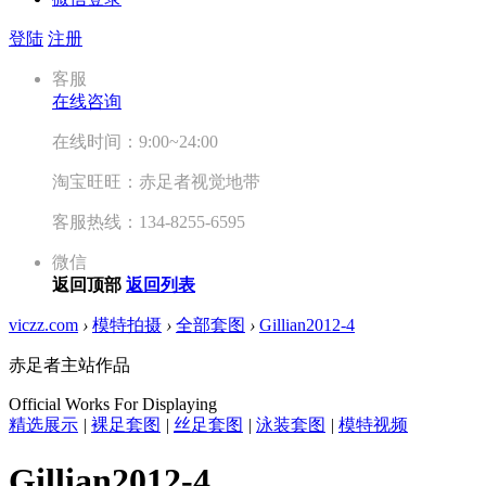
登陆
注册
客服
在线咨询
在线时间：9:00~24:00
淘宝旺旺：赤足者视觉地带
客服热线：134-8255-6595
微信
返回顶部
返回列表
viczz.com
›
模特拍摄
›
全部套图
›
Gillian2012-4
赤足者主站作品
Official Works For Displaying
精选展示
|
裸足套图
|
丝足套图
|
泳装套图
|
模特视频
Gillian2012-4