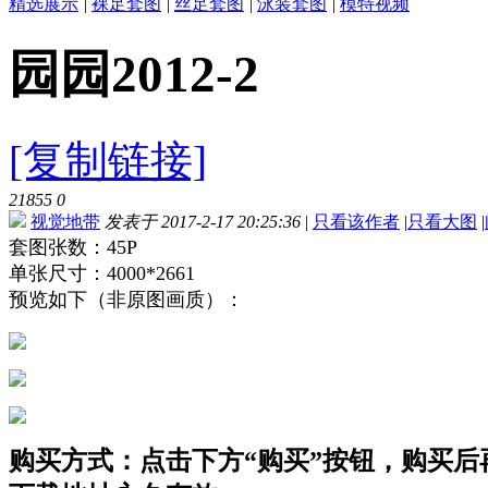
精选展示
|
裸足套图
|
丝足套图
|
泳装套图
|
模特视频
园园2012-2
[复制链接]
21855
0
视觉地带
发表于 2017-2-17 20:25:36
|
只看该作者
|
只看大图
|
套图张数：45P
单张尺寸：4000*2661
预览如下（非原图画质）：
购买方式：点击下方“购买”按钮，购买后再点