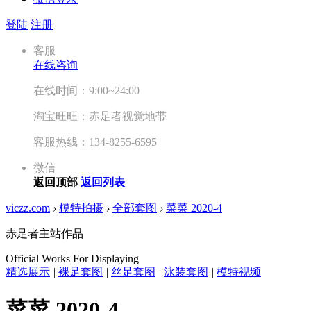
登陆
注册
客服
在线咨询
在线时间：9:00~24:00
淘宝旺旺：赤足者视觉地带
客服热线：134-8255-6595
微信
返回顶部
返回列表
viczz.com
›
模特拍摄
›
全部套图
›
菜菜 2020-4
赤足者主站作品
Official Works For Displaying
精选展示
|
裸足套图
|
丝足套图
|
泳装套图
|
模特视频
菜菜 2020-4