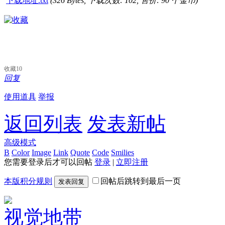
下载地址.txt
(326 Bytes, 下载次数: 102, 售价: 90 个金币)
收藏
10
回复
使用道具
举报
返回列表
发表新帖
高级模式
B
Color
Image
Link
Quote
Code
Smilies
您需要登录后才可以回帖
登录
|
立即注册
本版积分规则
回帖后跳转到最后一页
发表回复
视觉地带