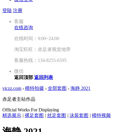
登陆
注册
客服
在线咨询
在线时间：9:00~24:00
淘宝旺旺：赤足者视觉地带
客服热线：134-8255-6595
微信
返回顶部
返回列表
viczz.com
›
模特拍摄
›
全部套图
›
海静 2021
赤足者主站作品
Official Works For Displaying
精选展示
|
裸足套图
|
丝足套图
|
泳装套图
|
模特视频
海静 2021