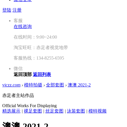
登陆
注册
客服
在线咨询
在线时间：9:00~24:00
淘宝旺旺：赤足者视觉地带
客服热线：134-8255-6595
微信
返回顶部
返回列表
viczz.com
›
模特拍摄
›
全部套图
›
澳澳 2021-2
赤足者主站作品
Official Works For Displaying
精选展示
|
裸足套图
|
丝足套图
|
泳装套图
|
模特视频
澳澳 2021-2