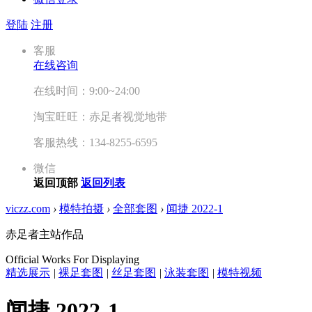
登陆
注册
客服
在线咨询
在线时间：9:00~24:00
淘宝旺旺：赤足者视觉地带
客服热线：134-8255-6595
微信
返回顶部
返回列表
viczz.com
›
模特拍摄
›
全部套图
›
闻捷 2022-1
赤足者主站作品
Official Works For Displaying
精选展示
|
裸足套图
|
丝足套图
|
泳装套图
|
模特视频
闻捷 2022-1