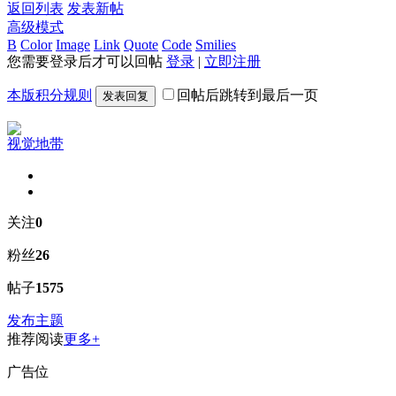
返回列表
发表新帖
高级模式
B
Color
Image
Link
Quote
Code
Smilies
您需要登录后才可以回帖
登录
|
立即注册
本版积分规则
回帖后跳转到最后一页
发表回复
视觉地带
关注
0
粉丝
26
帖子
1575
发布主题
推荐阅读
更多+
广告位