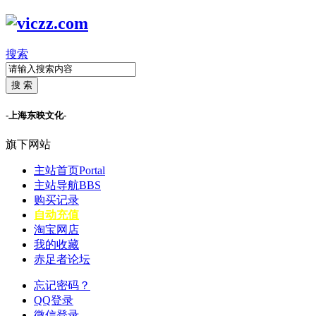
搜索
搜 索
-上海东映文化-
旗下网站
主站首页
Portal
主站导航
BBS
购买记录
自动充值
淘宝网店
我的收藏
赤足者论坛
忘记密码？
QQ登录
微信登录