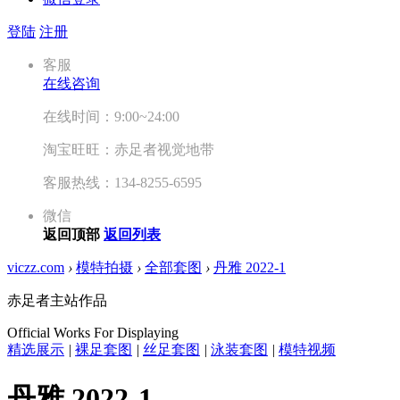
登陆
注册
客服
在线咨询
在线时间：9:00~24:00
淘宝旺旺：赤足者视觉地带
客服热线：134-8255-6595
微信
返回顶部
返回列表
viczz.com
›
模特拍摄
›
全部套图
›
丹雅 2022-1
赤足者主站作品
Official Works For Displaying
精选展示
|
裸足套图
|
丝足套图
|
泳装套图
|
模特视频
丹雅 2022-1