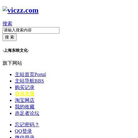
搜索
搜 索
-上海东映文化-
旗下网站
主站首页
Portal
主站导航
BBS
购买记录
自动充值
淘宝网店
我的收藏
赤足者论坛
忘记密码？
QQ登录
微信登录