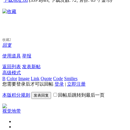
下载地址.txt
(339 Bytes, 下载次数: 72, 售价: 65 个金币)
收藏
2
回复
使用道具
举报
返回列表
发表新帖
高级模式
B
Color
Image
Link
Quote
Code
Smilies
您需要登录后才可以回帖
登录
|
立即注册
本版积分规则
回帖后跳转到最后一页
发表回复
视觉地带