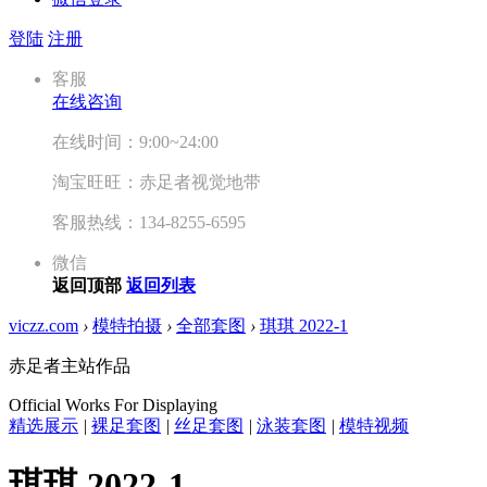
登陆
注册
客服
在线咨询
在线时间：9:00~24:00
淘宝旺旺：赤足者视觉地带
客服热线：134-8255-6595
微信
返回顶部
返回列表
viczz.com
›
模特拍摄
›
全部套图
›
琪琪 2022-1
赤足者主站作品
Official Works For Displaying
精选展示
|
裸足套图
|
丝足套图
|
泳装套图
|
模特视频
琪琪 2022-1