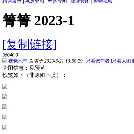
精选展示
|
裸足套图
|
丝足套图
|
泳装套图
|
模特视频
箐箐 2023-1
[复制链接]
96040
0
视觉地带
发表于 2023-6-21 10:58:29
|
只看该作者
|
只看大图
|
套图信息：见预览
预览如下（非原图画质）：