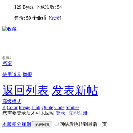
129 Bytes, 下载次数: 54
售价:
50 个金币
[
记录
]
收藏
4
回复
使用道具
举报
返回列表
发表新帖
高级模式
B
Color
Image
Link
Quote
Code
Smilies
您需要登录后才可以回帖
登录
|
立即注册
本版积分规则
回帖后跳转到最后一页
发表回复