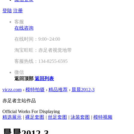
登陆
注册
客服
在线咨询
在线时间：9:00~24:00
淘宝旺旺：赤足者视觉地带
客服热线：134-8255-6595
微信
返回顶部
返回列表
viczz.com
›
模特拍摄
›
精品推荐
›
晨晨2012-3
赤足者主站作品
Official Works For Displaying
精选展示
|
裸足套图
|
丝足套图
|
泳装套图
|
模特视频
晨晨2012-3