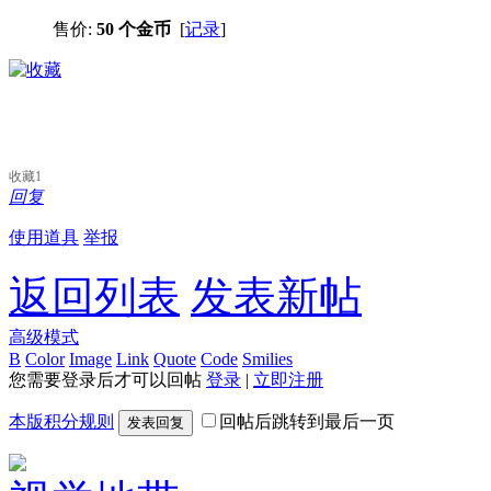
售价:
50 个金币
[
记录
]
收藏
1
回复
使用道具
举报
返回列表
发表新帖
高级模式
B
Color
Image
Link
Quote
Code
Smilies
您需要登录后才可以回帖
登录
|
立即注册
本版积分规则
回帖后跳转到最后一页
发表回复