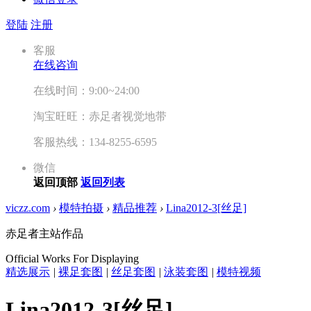
登陆
注册
客服
在线咨询
在线时间：9:00~24:00
淘宝旺旺：赤足者视觉地带
客服热线：134-8255-6595
微信
返回顶部
返回列表
viczz.com
›
模特拍摄
›
精品推荐
›
Lina2012-3[丝足]
赤足者主站作品
Official Works For Displaying
精选展示
|
裸足套图
|
丝足套图
|
泳装套图
|
模特视频
Lina2012-3[丝足]