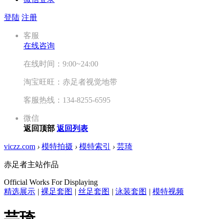
登陆
注册
客服
在线咨询
在线时间：9:00~24:00
淘宝旺旺：赤足者视觉地带
客服热线：134-8255-6595
微信
返回顶部
返回列表
viczz.com
›
模特拍摄
›
模特索引
›
芸琦
赤足者主站作品
Official Works For Displaying
精选展示
|
裸足套图
|
丝足套图
|
泳装套图
|
模特视频
芸琦