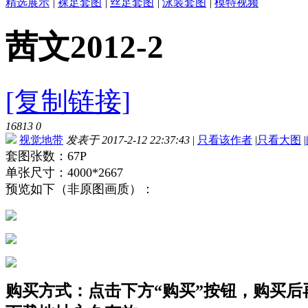
精选展示
|
裸足套图
|
丝足套图
|
泳装套图
|
模特视频
茜文2012-2
[复制链接]
16813
0
视觉地带
发表于 2017-2-12 22:37:43
|
只看该作者
|
只看大图
|
套图张数：67P
单张尺寸：4000*2667
预览如下（非原图画质）：
购买方式：点击下方“购买”按钮，购买后再点