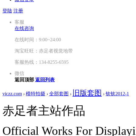
登陆
注册
客服
在线咨询
在线时间：9:00~24:00
淘宝旺旺：赤足者视觉地带
客服热线：134-8255-6595
微信
返回顶部
返回列表
旧版套图
viczz.com
›
模特拍摄
›
全部套图
›
›
钦钦2012-1
赤足者主站作品
Official Works For Display