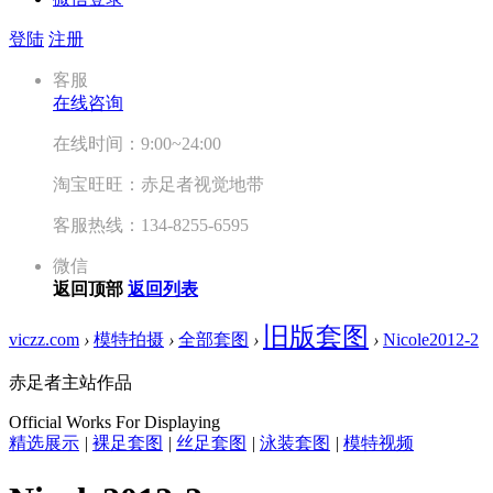
登陆
注册
客服
在线咨询
在线时间：9:00~24:00
淘宝旺旺：赤足者视觉地带
客服热线：134-8255-6595
微信
返回顶部
返回列表
旧版套图
viczz.com
›
模特拍摄
›
全部套图
›
›
Nicole2012-2
赤足者主站作品
Official Works For Displaying
精选展示
|
裸足套图
|
丝足套图
|
泳装套图
|
模特视频