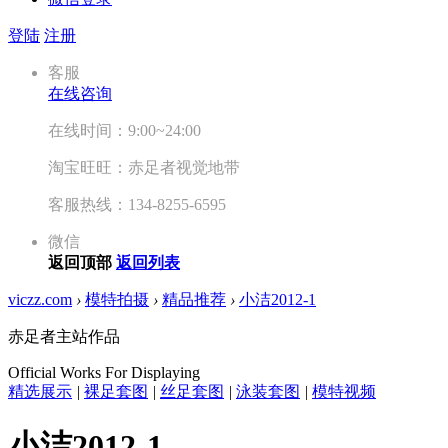
登陆
注册
客服
在线咨询
在线时间：9:00~24:00
淘宝旺旺：赤足者视觉地带
客服热线：134-8255-6595
微信
返回顶部
返回列表
viczz.com
›
模特拍摄
›
精品推荐
›
小洁2012-1
赤足者主站作品
Official Works For Displaying
精选展示
|
裸足套图
|
丝足套图
|
泳装套图
|
模特视频
小洁2012-1