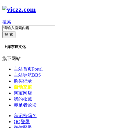
搜索
搜 索
-上海东映文化-
旗下网站
主站首页
Portal
主站导航
BBS
购买记录
自动充值
淘宝网店
我的收藏
赤足者论坛
忘记密码？
QQ登录
微信登录