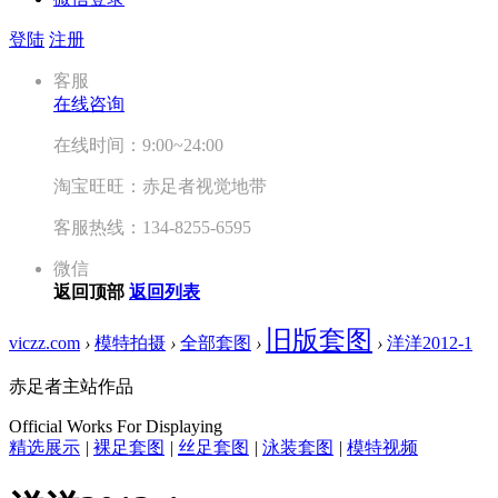
登陆
注册
客服
在线咨询
在线时间：9:00~24:00
淘宝旺旺：赤足者视觉地带
客服热线：134-8255-6595
微信
返回顶部
返回列表
旧版套图
viczz.com
›
模特拍摄
›
全部套图
›
›
洋洋2012-1
赤足者主站作品
Official Works For Displaying
精选展示
|
裸足套图
|
丝足套图
|
泳装套图
|
模特视频