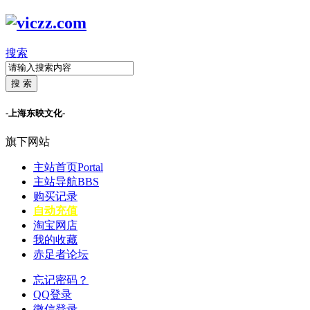
搜索
搜 索
-上海东映文化-
旗下网站
主站首页
Portal
主站导航
BBS
购买记录
自动充值
淘宝网店
我的收藏
赤足者论坛
忘记密码？
QQ登录
微信登录