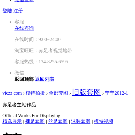
登陆
注册
客服
在线咨询
在线时间：9:00~24:00
淘宝旺旺：赤足者视觉地带
客服热线：134-8255-6595
微信
返回顶部
返回列表
旧版套图
viczz.com
›
模特拍摄
›
全部套图
›
›
宁宁2012-1
赤足者主站作品
Official Works For Displaying
精选展示
|
裸足套图
|
丝足套图
|
泳装套图
|
模特视频