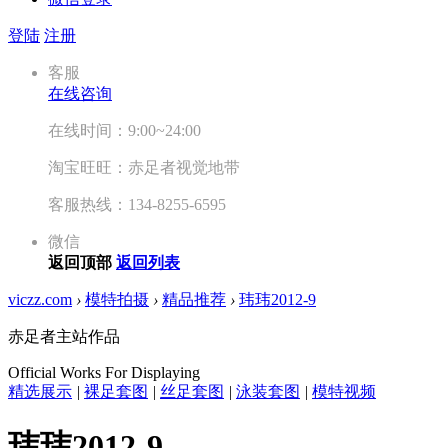
登陆
注册
客服
在线咨询
在线时间：9:00~24:00
淘宝旺旺：赤足者视觉地带
客服热线：134-8255-6595
微信
返回顶部
返回列表
viczz.com
›
模特拍摄
›
精品推荐
›
玮玮2012-9
赤足者主站作品
Official Works For Displaying
精选展示
|
裸足套图
|
丝足套图
|
泳装套图
|
模特视频
玮玮2012-9