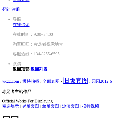
登陆
注册
客服
在线咨询
在线时间：9:00~24:00
淘宝旺旺：赤足者视觉地带
客服热线：134-8255-6595
微信
返回顶部
返回列表
旧版套图
viczz.com
›
模特拍摄
›
全部套图
›
›
园园2012-6
赤足者主站作品
Official Works For Displaying
精选展示
|
裸足套图
|
丝足套图
|
泳装套图
|
模特视频