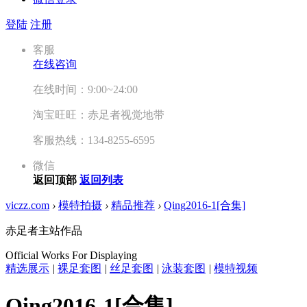
登陆
注册
客服
在线咨询
在线时间：9:00~24:00
淘宝旺旺：赤足者视觉地带
客服热线：134-8255-6595
微信
返回顶部
返回列表
viczz.com
›
模特拍摄
›
精品推荐
›
Qing2016-1[合集]
赤足者主站作品
Official Works For Displaying
精选展示
|
裸足套图
|
丝足套图
|
泳装套图
|
模特视频
Qing2016-1[合集]