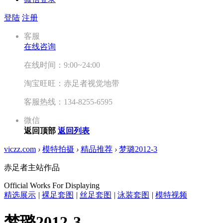
登陆
注册
客服
在线咨询
在线时间：9:00~24:00
淘宝旺旺：赤足者视觉地带
客服热线：134-8255-6595
微信
返回顶部
返回列表
viczz.com
›
模特拍摄
›
精品推荐
›
梦璐2012-3
赤足者主站作品
Official Works For Displaying
精选展示
|
裸足套图
|
丝足套图
|
泳装套图
|
模特视频
梦璐2012-3