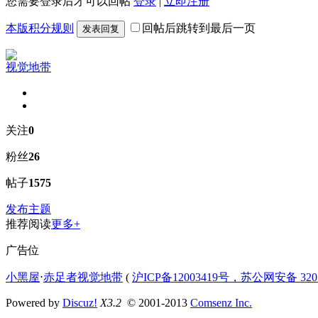
您需要登录后才可以回帖
登录
|
立即注册
本版积分规则
回帖后跳转到最后一页
发表回复
视觉地带
关注
0
粉丝
26
帖子
1575
发布主题
推荐阅读
更多+
广告位
小黑屋
⋅
赤足者视觉地带
(
沪ICP备12003419号，苏公网安备 3207
Powered by
Discuz!
X3.2
© 2001-2013
Comsenz Inc.