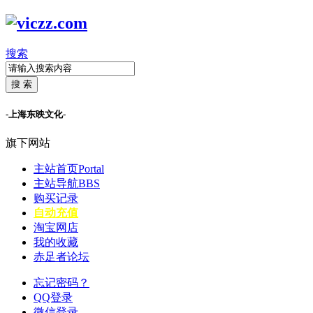
搜索
搜 索
-上海东映文化-
旗下网站
主站首页
Portal
主站导航
BBS
购买记录
自动充值
淘宝网店
我的收藏
赤足者论坛
忘记密码？
QQ登录
微信登录