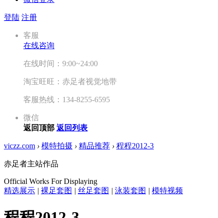
登陆
注册
客服
在线咨询
在线时间：9:00~24:00
淘宝旺旺：赤足者视觉地带
客服热线：134-8255-6595
微信
返回顶部
返回列表
viczz.com
›
模特拍摄
›
精品推荐
›
程程2012-3
赤足者主站作品
Official Works For Displaying
精选展示
|
裸足套图
|
丝足套图
|
泳装套图
|
模特视频
程程2012-3