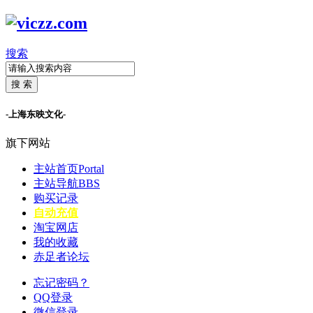
搜索
搜 索
-上海东映文化-
旗下网站
主站首页
Portal
主站导航
BBS
购买记录
自动充值
淘宝网店
我的收藏
赤足者论坛
忘记密码？
QQ登录
微信登录