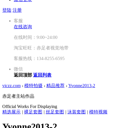
登陆
注册
客服
在线咨询
在线时间：9:00~24:00
淘宝旺旺：赤足者视觉地带
客服热线：134-8255-6595
微信
返回顶部
返回列表
viczz.com
›
模特拍摄
›
精品推荐
›
Yvonne2013-2
赤足者主站作品
Official Works For Displaying
精选展示
|
裸足套图
|
丝足套图
|
泳装套图
|
模特视频
Yvonne2013-2