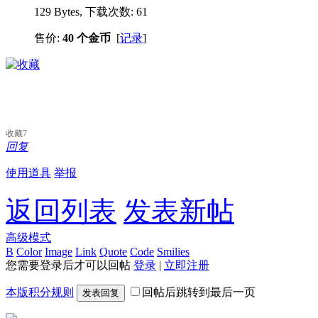
129 Bytes, 下载次数: 61
售价:
40 个金币
[
记录
]
收藏
7
回复
使用道具
举报
返回列表
发表新帖
高级模式
B
Color
Image
Link
Quote
Code
Smilies
您需要登录后才可以回帖
登录
|
立即注册
本版积分规则
回帖后跳转到最后一页
发表回复