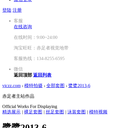
登陆
注册
客服
在线咨询
在线时间：9:00~24:00
淘宝旺旺：赤足者视觉地带
客服热线：134-8255-6595
微信
返回顶部
返回列表
viczz.com
›
模特拍摄
›
全部套图
›
鹭鹭2013-6
赤足者主站作品
Official Works For Displaying
精选展示
|
裸足套图
|
丝足套图
|
泳装套图
|
模特视频
鹭鹭2013-6