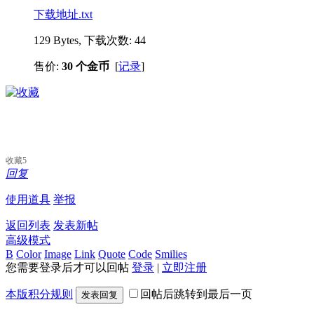
下载地址.txt
129 Bytes, 下载次数: 44
售价:
30 个金币
[
记录
]
收藏
5
回复
使用道具
举报
返回列表
发表新帖
高级模式
B
Color
Image
Link
Quote
Code
Smilies
您需要登录后才可以回帖
登录
|
立即注册
本版积分规则
回帖后跳转到最后一页
发表回复