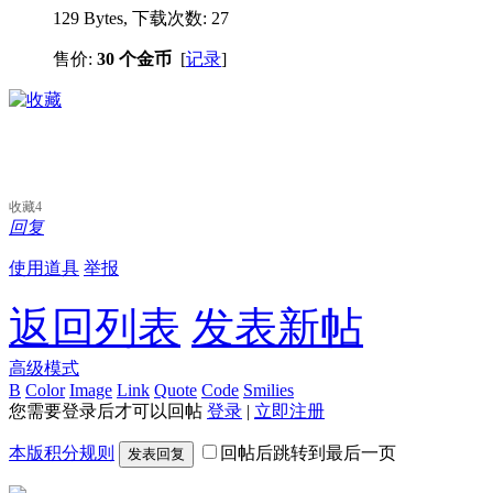
129 Bytes, 下载次数: 27
售价:
30 个金币
[
记录
]
收藏
4
回复
使用道具
举报
返回列表
发表新帖
高级模式
B
Color
Image
Link
Quote
Code
Smilies
您需要登录后才可以回帖
登录
|
立即注册
本版积分规则
回帖后跳转到最后一页
发表回复