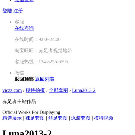
登陆
注册
客服
在线咨询
在线时间：9:00~24:00
淘宝旺旺：赤足者视觉地带
客服热线：134-8255-6595
微信
返回顶部
返回列表
viczz.com
›
模特拍摄
›
全部套图
›
Luna2013-2
赤足者主站作品
Official Works For Displaying
精选展示
|
裸足套图
|
丝足套图
|
泳装套图
|
模特视频
Luna2013-2