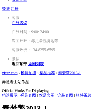
登陆
注册
客服
在线咨询
在线时间：9:00~24:00
淘宝旺旺：赤足者视觉地带
客服热线：134-8255-6595
微信
返回顶部
返回列表
viczz.com
›
模特拍摄
›
精品推荐
›
秦梦擎2013-1
赤足者主站作品
Official Works For Displaying
精选展示
|
裸足套图
|
丝足套图
|
泳装套图
|
模特视频
秦梦擎2013-1