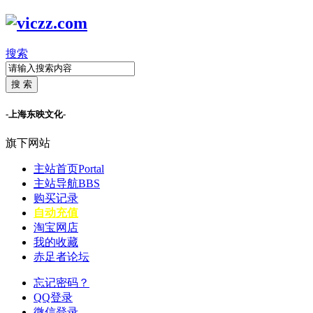
搜索
搜 索
-上海东映文化-
旗下网站
主站首页
Portal
主站导航
BBS
购买记录
自动充值
淘宝网店
我的收藏
赤足者论坛
忘记密码？
QQ登录
微信登录