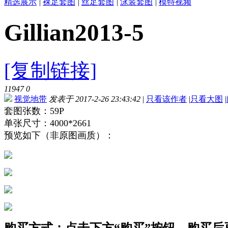
精选展示
|
裸足套图
|
丝足套图
|
泳装套图
|
模特视频
Gillian2013-5
[复制链接]
11947
0
视觉地带
发表于 2017-2-26 23:43:42
|
只看该作者
|
只看大图
|
套图张数：59P
单张尺寸：4000*2661
预览如下（非原图画质）：