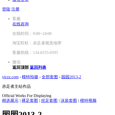
登陆
注册
客服
在线咨询
在线时间：9:00~24:00
淘宝旺旺：赤足者视觉地带
客服热线：134-8255-6595
微信
返回顶部
返回列表
viczz.com
›
模特拍摄
›
全部套图
›
园园2013-2
赤足者主站作品
Official Works For Displaying
精选展示
|
裸足套图
|
丝足套图
|
泳装套图
|
模特视频
园园2013-2