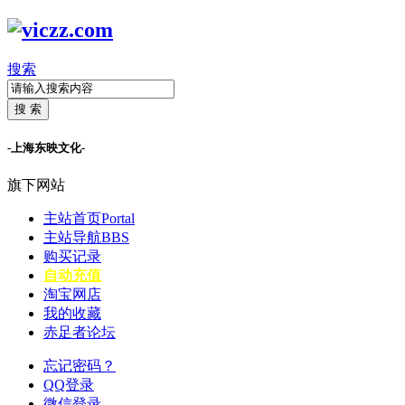
搜索
搜 索
-上海东映文化-
旗下网站
主站首页
Portal
主站导航
BBS
购买记录
自动充值
淘宝网店
我的收藏
赤足者论坛
忘记密码？
QQ登录
微信登录