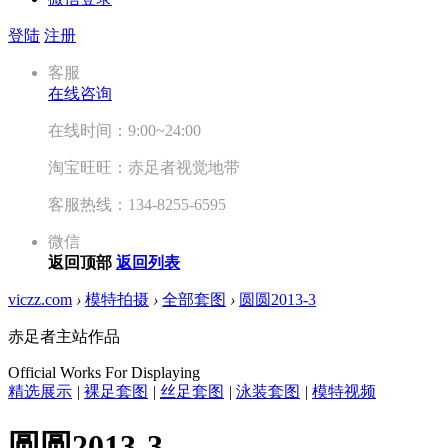
登陆
注册
客服
在线咨询
在线时间：9:00~24:00
淘宝旺旺：赤足者视觉地带
客服热线：134-8255-6595
微信
返回顶部
返回列表
viczz.com
›
模特拍摄
›
全部套图
›
圆圆2013-3
赤足者主站作品
Official Works For Displaying
精选展示
|
裸足套图
|
丝足套图
|
泳装套图
|
模特视频
圆圆2013-3