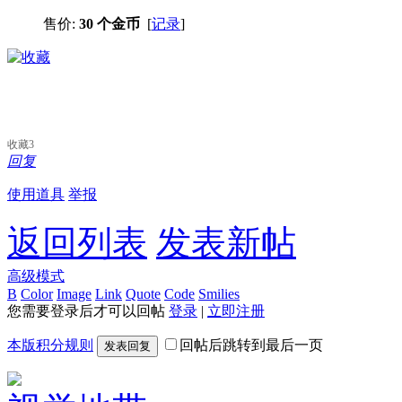
售价:
30 个金币
[
记录
]
收藏
3
回复
使用道具
举报
返回列表
发表新帖
高级模式
B
Color
Image
Link
Quote
Code
Smilies
您需要登录后才可以回帖
登录
|
立即注册
本版积分规则
回帖后跳转到最后一页
发表回复