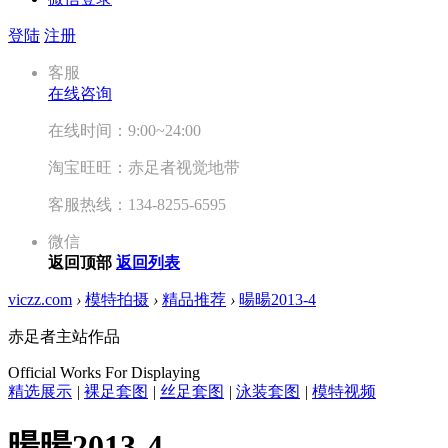
登陆
注册
客服
在线咨询
在线时间：9:00~24:00
淘宝旺旺：赤足者视觉地带
客服热线：134-8255-6595
微信
返回顶部
返回列表
viczz.com
›
模特拍摄
›
精品推荐
›
暘暘2013-4
赤足者主站作品
Official Works For Displaying
精选展示
|
裸足套图
|
丝足套图
|
泳装套图
|
模特视频
暘暘2013-4