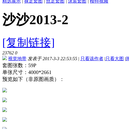
精选展示
|
裸足套图
|
丝足套图
|
泳装套图
|
模特视频
沙沙2013-2
[复制链接]
23762
0
视觉地带
发表于 2017-3-3 22:53:55
|
只看该作者
|
只看大图
|
套图张数：59P
单张尺寸：4000*2661
预览如下（非原图画质）：