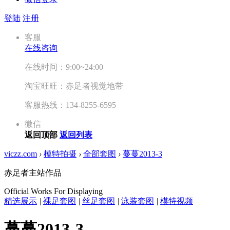
登陆
注册
客服
在线咨询
在线时间：9:00~24:00
淘宝旺旺：赤足者视觉地带
客服热线：134-8255-6595
微信
返回顶部
返回列表
viczz.com
›
模特拍摄
›
全部套图
›
蔓蔓2013-3
赤足者主站作品
Official Works For Displaying
精选展示
|
裸足套图
|
丝足套图
|
泳装套图
|
模特视频
蔓蔓2013-3