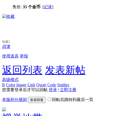
售价:
35 个金币
[
记录
]
收藏
3
回复
使用道具
举报
返回列表
发表新帖
高级模式
B
Color
Image
Link
Quote
Code
Smilies
您需要登录后才可以回帖
登录
|
立即注册
本版积分规则
回帖后跳转到最后一页
发表回复